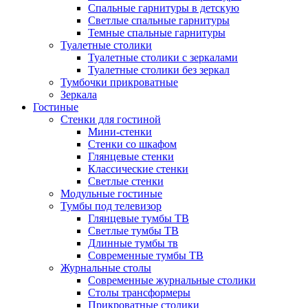
Спальные гарнитуры в детскую
Светлые спальные гарнитуры
Темные спальные гарнитуры
Туалетные столики
Туалетные столики с зеркалами
Туалетные столики без зеркал
Тумбочки прикроватные
Зеркала
Гостиные
Стенки для гостиной
Мини-стенки
Стенки со шкафом
Глянцевые стенки
Классические стенки
Светлые стенки
Модульные гостиные
Тумбы под телевизор
Глянцевые тумбы ТВ
Светлые тумбы ТВ
Длинные тумбы тв
Современные тумбы ТВ
Журнальные столы
Современные журнальные столики
Столы трансформеры
Прикроватные столики