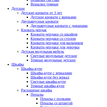
Вешалки темные
Детские
Детские кровати от 3 лет
Детские кровати с ящиками
Двухъярусные кровати
Двухъярусные кровати с диванами
Кровать-чердак
Кровати-чердаки со шкафом
Кровати-чердаки со столом
Кровати-чердаки для мальчиков
Кровати-чердаки для девочки
Детская модульная мебель
Светлые модульные детские
Темные модульные детские
Шкафы
Шкафы-купе
Шкафы-купе с зеркалами
Шкафы-купе без зеркал
Светлые шкафы-купе
Темные шкафы-купе
Распашные шкафы
Пеналы
Пеналы с полками
Пеналы со штангой