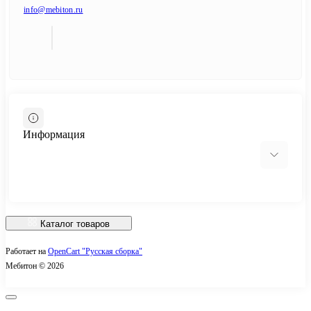
info@mebiton.ru
Информация
О нас
Доставка
Каталог товаров
Политика Безопасности
Работает на
OpenCart "Русская сборка"
Условия соглашения
ОБРАТНАЯ СВЯЗЬ
Мебитон © 2026
Контакты
Возврат товара