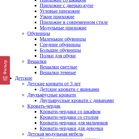
Прихожие с дверью-купе
Угловые прихожие
Узкие прихожие
Прихожие в современном стиле
Модульные прихожие
Обувницы
Маленькие обувницы
Средние обувницы
Большие обувницы
Полки для обуви
Вешалки
Фильтр
Вешалки светлые
Вешалки темные
Детские
Детские кровати от 3 лет
Детские кровати с ящиками
Двухъярусные кровати
Двухъярусные кровати с диванами
Кровать-чердак
Кровати-чердаки со шкафом
Кровати-чердаки со столом
Кровати-чердаки для мальчиков
Кровати-чердаки для девочки
Детская модульная мебель