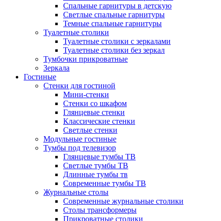
Спальные гарнитуры в детскую
Светлые спальные гарнитуры
Темные спальные гарнитуры
Туалетные столики
Туалетные столики с зеркалами
Туалетные столики без зеркал
Тумбочки прикроватные
Зеркала
Гостиные
Стенки для гостиной
Мини-стенки
Стенки со шкафом
Глянцевые стенки
Классические стенки
Светлые стенки
Модульные гостиные
Тумбы под телевизор
Глянцевые тумбы ТВ
Светлые тумбы ТВ
Длинные тумбы тв
Современные тумбы ТВ
Журнальные столы
Современные журнальные столики
Столы трансформеры
Прикроватные столики