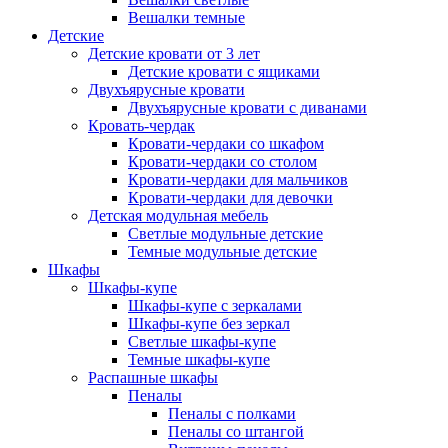
Вешалки темные
Детские
Детские кровати от 3 лет
Детские кровати с ящиками
Двухъярусные кровати
Двухъярусные кровати с диванами
Кровать-чердак
Кровати-чердаки со шкафом
Кровати-чердаки со столом
Кровати-чердаки для мальчиков
Кровати-чердаки для девочки
Детская модульная мебель
Светлые модульные детские
Темные модульные детские
Шкафы
Шкафы-купе
Шкафы-купе с зеркалами
Шкафы-купе без зеркал
Светлые шкафы-купе
Темные шкафы-купе
Распашные шкафы
Пеналы
Пеналы с полками
Пеналы со штангой