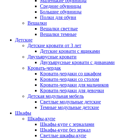
Маленькие обувницы
Средние обувницы
Большие обувницы
Полки для обуви
Вешалки
Вешалки светлые
Вешалки темные
Детские
Детские кровати от 3 лет
Детские кровати с ящиками
Двухъярусные кровати
Двухъярусные кровати с диванами
Кровать-чердак
Кровати-чердаки со шкафом
Кровати-чердаки со столом
Кровати-чердаки для мальчиков
Кровати-чердаки для девочки
Детская модульная мебель
Светлые модульные детские
Темные модульные детские
Шкафы
Шкафы-купе
Шкафы-купе с зеркалами
Шкафы-купе без зеркал
Светлые шкафы-купе