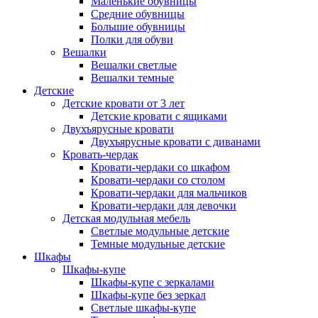
Маленькие обувницы
Средние обувницы
Большие обувницы
Полки для обуви
Вешалки
Вешалки светлые
Вешалки темные
Детские
Детские кровати от 3 лет
Детские кровати с ящиками
Двухъярусные кровати
Двухъярусные кровати с диванами
Кровать-чердак
Кровати-чердаки со шкафом
Кровати-чердаки со столом
Кровати-чердаки для мальчиков
Кровати-чердаки для девочки
Детская модульная мебель
Светлые модульные детские
Темные модульные детские
Шкафы
Шкафы-купе
Шкафы-купе с зеркалами
Шкафы-купе без зеркал
Светлые шкафы-купе