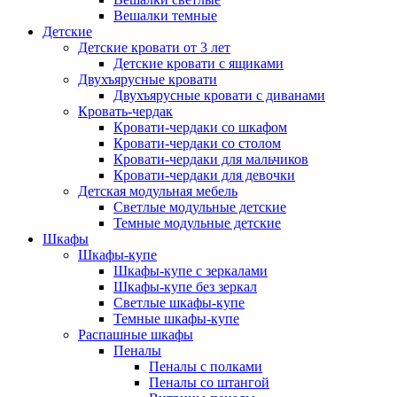
Вешалки темные
Детские
Детские кровати от 3 лет
Детские кровати с ящиками
Двухъярусные кровати
Двухъярусные кровати с диванами
Кровать-чердак
Кровати-чердаки со шкафом
Кровати-чердаки со столом
Кровати-чердаки для мальчиков
Кровати-чердаки для девочки
Детская модульная мебель
Светлые модульные детские
Темные модульные детские
Шкафы
Шкафы-купе
Шкафы-купе с зеркалами
Шкафы-купе без зеркал
Светлые шкафы-купе
Темные шкафы-купе
Распашные шкафы
Пеналы
Пеналы с полками
Пеналы со штангой