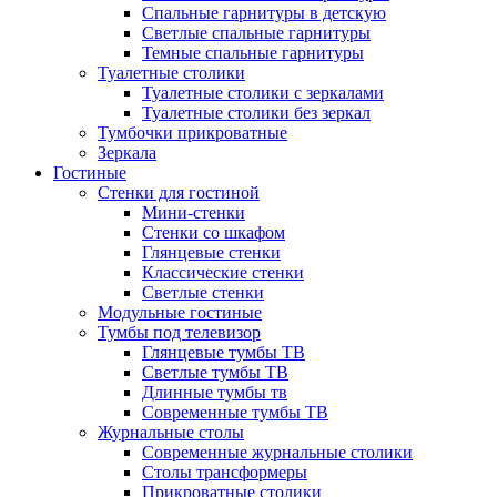
Спальные гарнитуры в детскую
Светлые спальные гарнитуры
Темные спальные гарнитуры
Туалетные столики
Туалетные столики с зеркалами
Туалетные столики без зеркал
Тумбочки прикроватные
Зеркала
Гостиные
Стенки для гостиной
Мини-стенки
Стенки со шкафом
Глянцевые стенки
Классические стенки
Светлые стенки
Модульные гостиные
Тумбы под телевизор
Глянцевые тумбы ТВ
Светлые тумбы ТВ
Длинные тумбы тв
Современные тумбы ТВ
Журнальные столы
Современные журнальные столики
Столы трансформеры
Прикроватные столики