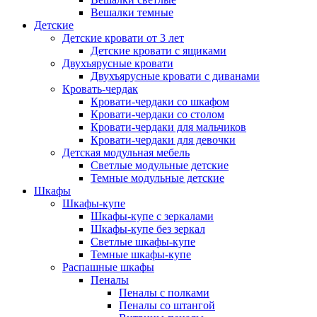
Вешалки темные
Детские
Детские кровати от 3 лет
Детские кровати с ящиками
Двухъярусные кровати
Двухъярусные кровати с диванами
Кровать-чердак
Кровати-чердаки со шкафом
Кровати-чердаки со столом
Кровати-чердаки для мальчиков
Кровати-чердаки для девочки
Детская модульная мебель
Светлые модульные детские
Темные модульные детские
Шкафы
Шкафы-купе
Шкафы-купе с зеркалами
Шкафы-купе без зеркал
Светлые шкафы-купе
Темные шкафы-купе
Распашные шкафы
Пеналы
Пеналы с полками
Пеналы со штангой