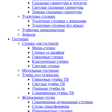
Спальные гарнитуры в детскую
Светлые спальные гарнитуры
Темные спальные гарнитуры
Туалетные столики
Туалетные столики с зеркалами
Туалетные столики без зеркал
Тумбочки прикроватные
Зеркала
Гостиные
Стенки для гостиной
Мини-стенки
Стенки со шкафом
Глянцевые стенки
Классические стенки
Светлые стенки
Модульные гостиные
Тумбы под телевизор
Глянцевые тумбы ТВ
Светлые тумбы ТВ
Длинные тумбы тв
Современные тумбы ТВ
Журнальные столы
Современные журнальные столики
Столы трансформеры
Прикроватные столики